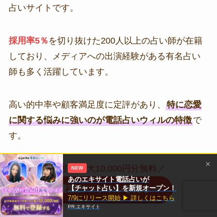
占いサイトです。
採用率5％
を切り抜けた200人以上の占い師が在籍
しており、メディアへの出演経験がある有名占い
師も多く活躍しています。
高い的中率や顧客満足度に定評があり、
特に恋愛
に関する悩みに強いのが電話占いウィルの特徴
で
す。
×
＼初回最大10,000円分無料／
NEW
あのエキサイト電話占いが
【チャット占い】を新規オープン！
電話占いウィルを見る
7/9にリリース開始 ▶ 詳しくはこちら
PR:エキサイト