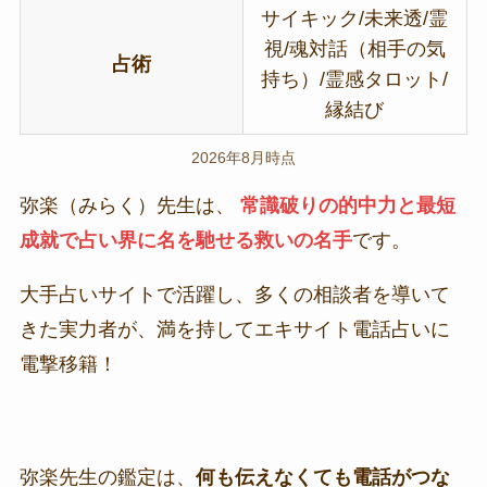
サイキック/未来透/霊
視/魂対話（相手の気
占術
持ち）/霊感タロット/
縁結び
2026年8月時点
弥楽（みらく）先生は、
常識破りの的中力と最短
成就で占い界に名を馳せる救いの名手
です。
大手占いサイトで活躍し、多くの相談者を導いて
きた実力者が、満を持してエキサイト電話占いに
電撃移籍！
弥楽先生の鑑定は、
何も伝えなくても電話がつな