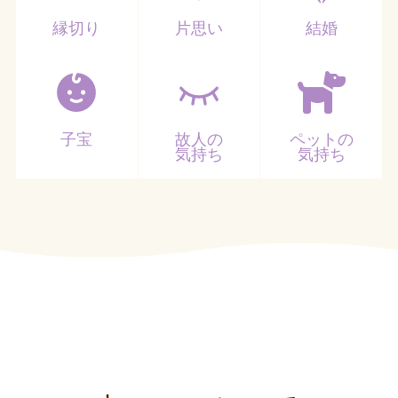
縁切り
片思い
結婚
子宝
故人の
ペットの
気持ち
気持ち