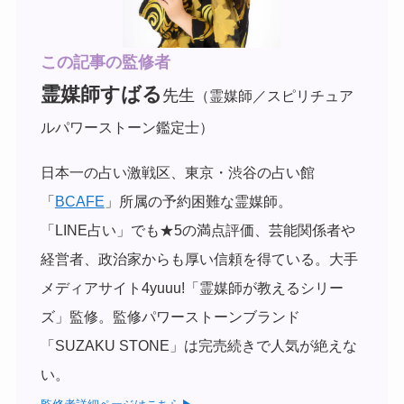
この記事の監修者
霊媒師すばる
先生
（霊媒師／スピリチュア
ルパワーストーン鑑定士）
日本一の占い激戦区、東京・渋谷の占い館
「
BCAFE
」所属の予約困難な霊媒師。
「LINE占い」でも★5の満点評価、芸能関係者や
経営者、政治家からも厚い信頼を得ている。
大手
メディアサイト4yuuu!「霊媒師が教えるシリー
ズ」監修。監修パワーストーンブランド
「SUZAKU STONE」は完売続きで人気が絶えな
い。