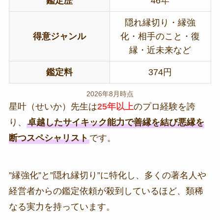
鑑定歴
46年
隠れ縁切り・縁強
得意ジャンル
化・相手のこと・復
縁・近未来など
鑑定料
374円
2026年8月時点
星叶（せいか）先生は
25年以上
のプロ経験を誇
り、
卓越したサイキック能力で善縁を結び悪縁を
断つスペシャリスト
です。
”縁強化”と”隠れ縁切り”に特化し、多くの著名人や
経営者からの鑑定依頼が殺到しているほど、類稀
なる実力を持っています。