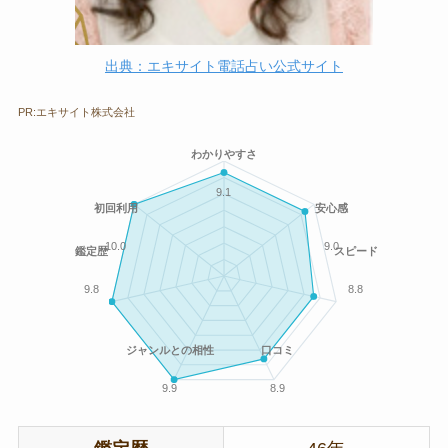
出典：エキサイト電話占い公式サイト
PR:エキサイト株式会社
わかりやすさ
9.1
初回利用
安心感
10.0
9.0
鑑定歴
スピード
9.8
8.8
ジャンルとの相性
口コミ
9.9
8.9