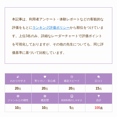
本記事は、利用者アンケート・体験レポートなどの客観的な
評価をもとに
ランキング評価ポリシー
から順位をつけていま
す。上位3名のみ、詳細なレーダーチャートで評価ポイント
を可視化しておりますが、その他の先生についても、同じ評
価基準に基づいて比較しています。
わかりやすさ
寄りそい・安心感
鑑定スピード
口コミ
20
20
20
15
点
点
点
点
ジャンルとの相性
鑑定歴
合計
初回利用のしやすさ
10
10
5
100
点
点
点
点