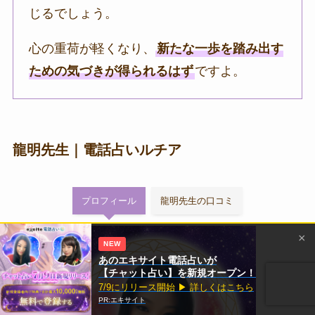
じるでしょう。
心の重荷が軽くなり、
新たな一歩を踏み出す
ための気づきが得られるはず
ですよ。
龍明先生｜電話占いルチア
プロフィール
龍明先生の口コミ
×
NEW
あのエキサイト電話占いが
【チャット占い】を新規オープン！
7/9にリリース開始 ▶ 詳しくはこちら
PR:エキサイト