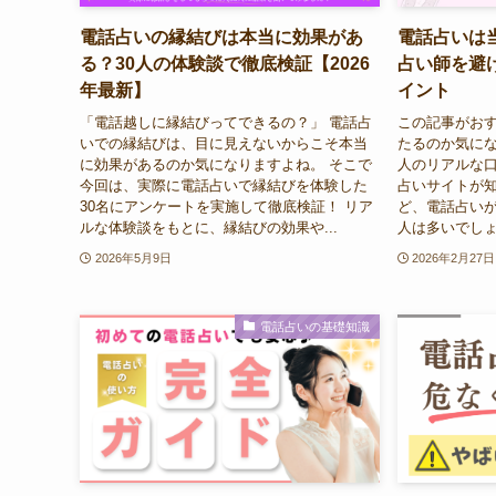
電話占いの縁結びは本当に効果があ
電話占いは
る？30人の体験談で徹底検証【2026
占い師を避
年最新】
イント
「電話越しに縁結びってできるの？」 電話占
この記事がおす
いでの縁結びは、目に見えないからこそ本当
たるのか気にな
に効果があるのか気になりますよね。 そこで
人のリアルな口
今回は、実際に電話占いで縁結びを体験した
占いサイトが知
30名にアンケートを実施して徹底検証！ リア
ど、電話占い
ルな体験談をもとに、縁結びの効果や...
人は多いでしょ
2026年5月9日
2026年2月27日
電話占いの基礎知識