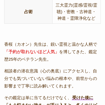
三大霊力(霊感/霊視/霊
占術
聴)・密教・古神道・
神道・霊障浄化など
香桜（カオン）先生は、鋭い霊視と温かな人柄で
「予約が取れないほど人気」
を博してきた、鑑定
歴25年のベテラン先生。
相談者の潜在意識（心の奥底）にアクセスし、自
分でも気づいていない悩みの根本や、前世からの
影響まで丁寧に読み解いてくれます。
その鑑定は単に当てるだけでなく、
受けた後に