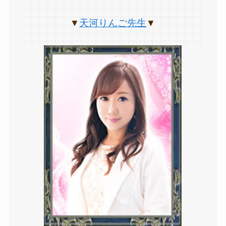
天河りんご先生
▼
▼