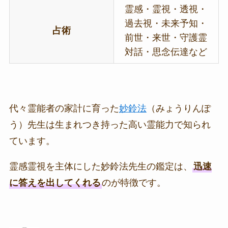
霊感・霊視・透視・
過去視・未来予知・
占術
前世・来世・守護霊
対話・思念伝達など
代々霊能者の家計に育った
妙鈴法
（みょうりんぽ
う）先生は生まれつき持った高い霊能力で知られ
ています。
霊感霊視を主体にした妙鈴法先生の鑑定は、
迅速
に答えを出してくれる
のが特徴です。