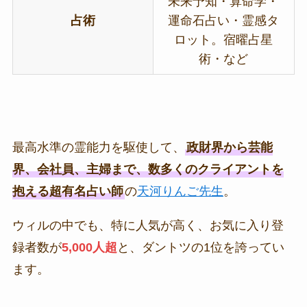
未来予知・算命学・
占術
運命石占い・霊感タ
ロット。宿曜占星
術・など
最高水準の霊能力を駆使して、
政財界から芸能
界、会社員、主婦まで、数多くのクライアントを
抱える超有名占い師
の
天河りんご先生
。
ウィルの中でも、特に人気が高く、お気に入り登
録者数が
5,000人超
と、ダントツの1位を誇ってい
ます。