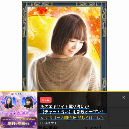
×
NEW
あのエキサイト電話占いが
【チャット占い】を新規オープン！
7/9にリリース開始 ▶ 詳しくはこちら
出典：
ウィル公式サイト
PR:エキサイト
お気に入り登録者数
1,328人