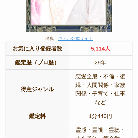
出典：
ウィル公式サイト
お気に入り登録者数
5,114人
鑑定歴（プロ歴）
29年
恋愛全般・不倫・復
縁・人間関係・家族
得意ジャンル
関係・子育て・仕事
など
鑑定料
1分440円
霊感・霊視・霊聴・