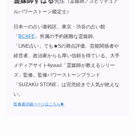
霊媒師すばる
先生
（霊媒師／スピリチュア
ルパワーストーン鑑定士）
日本一の占い激戦区、東京・渋谷の占い館
「
BCAFE
」所属の予約困難な霊媒師。
「LINE占い」でも★5の満点評価、芸能関係者や
経営者、政治家からも厚い信頼を得ている。
大手
メディアサイト4yuuu!「霊媒師が教えるシリー
ズ」監修。監修パワーストーンブランド
「SUZAKU STONE」は完売続きで人気が絶えな
い。
監修者詳細ページはこちら▶