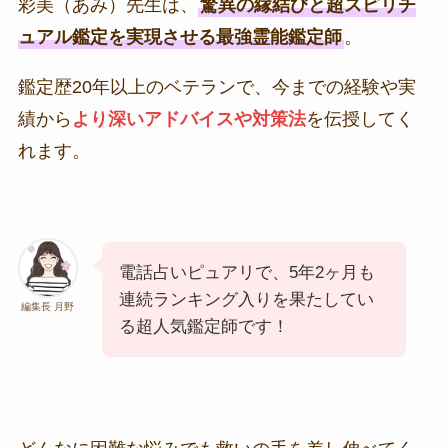
彩美（あみ）先生は、
驚異の縁結びと超スピリチ
ュアル鑑定を実現させる最強霊能鑑定師
。
鑑定歴20年以上のベテランで、今までの経験や実
績から
より深いアドバイスや対策法
を伝授してく
れます。
電話占いピュアリで、5年2ヶ月も
連続ランキング入りを果たしてい
編集長 月野
る超人気鑑定師です！