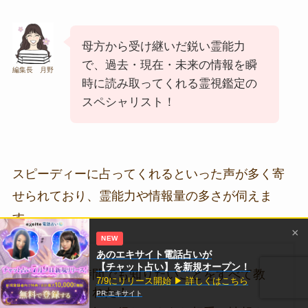
母方から受け継いだ鋭い霊能力
で、過去・現在・未来の情報を瞬
編集長 月野
時に読み取ってくれる霊視鑑定の
スペシャリスト！
スピーディーに占ってくれるといった声が多く寄
せられており、霊能力や情報量の多さが伺えま
す。
×
NEW
あのエキサイト電話占いが
【チャット占い】を新規オープン！
短い時間でも知りたいことをすべて教
7/9にリリース開始 ▶ 詳しくはこちら
えてくれた！
PR:エキサイト