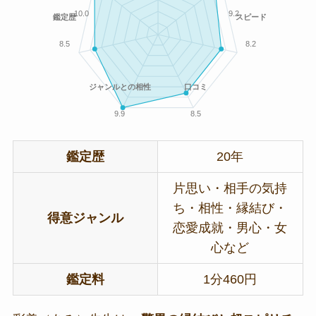
10.0
9.2
鑑定歴
スピード
8.5
8.2
ジャンルとの相性
口コミ
9.9
8.5
鑑定歴
20年
片思い・相手の気持
ち・相性・縁結び・
得意ジャンル
恋愛成就・男心・女
心など
鑑定料
1分460円