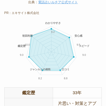
出典：
電話占いルチア公式サイト
PR：エキサイト株式会社
わかりやすさ
9.2
初回利用
安心感
10.0
9.5
鑑定歴
スピード
9.0
9.0
ジャンルとの相性
口コミ
8.2
8.8
鑑定歴
33年
片思い・対策とアプ