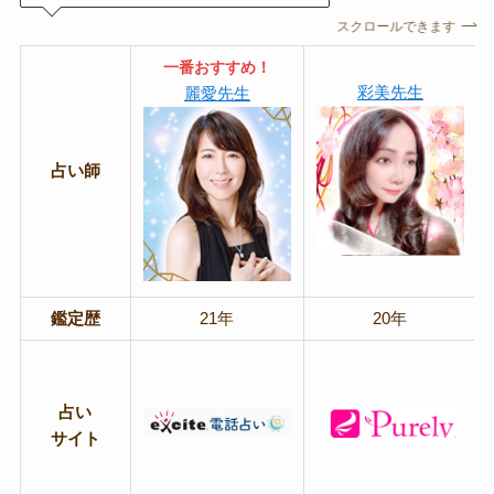
スクロールできます
一番おすすめ！
彩美先生
麗愛先生
占い師
鑑定歴
21年
20年
占い
サイト