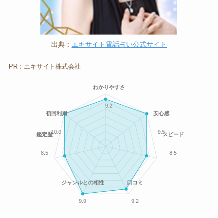
出典：
エキサイト電話占い公式サイト
PR：エキサイト株式会社
わかりやすさ
9.2
初回利用
安心感
10.0
9.5
鑑定歴
スピード
8.5
8.5
ジャンルとの相性
口コミ
9.9
9.2