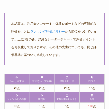
本記事は、利用者アンケート・体験レポートなどの客観的な
評価をもとに
ランキング評価ポリシー
から順位をつけていま
す。上位3名のみ、詳細なレーダーチャートで評価ポイント
を可視化しておりますが、その他の先生についても、同じ評
価基準に基づいて比較しています。
わかりやすさ
寄りそい・安心感
鑑定スピード
口コミ
20
20
20
15
点
点
点
点
ジャンルとの相性
鑑定歴
合計
初回利用のしやすさ
10
10
5
100
点
点
点
点