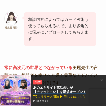
相談内容によってはカード占術も
使ってもらえるので、より多角的
編集長 月野
に悩みにアプローチしてもらえま
す。
常に高次元の世界とつながっている
美麗先生の言
葉には、相談者を幸せへと導く貴重なアドバイス
×
が込められていると評判です。
NEW
あのエキサイト電話占いが
【チャット占い】を新規オープン！
7/9にリリース開始 ▶ 詳しくはこちら
PR:エキサイト