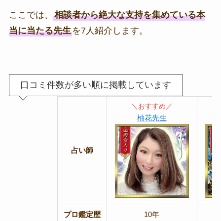
ここでは、
相談者から絶大な支持を集めている本
当に当たる先生
を7人紹介します。
口コミ件数が多い順に掲載しています
＼おすすめ／
柚花先生
占い師
プロ鑑定歴
10年