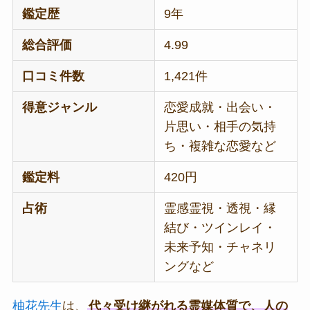
鑑定歴
9年
総合評価
4.99
口コミ件数
1,421件
得意ジャンル
恋愛成就・出会い・
片思い・相手の気持
ち・複雑な恋愛など
鑑定料
420円
占術
霊感霊視・透視・縁
結び・ツインレイ・
未来予知・チャネリ
ングなど
柚花先生
は、
代々受け継がれる霊媒体質で、人の