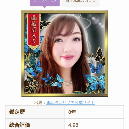
プロフィール
撫子先生の口コミ
出典：
電話占いリノア公式サイト
鑑定歴
8年
総合評価
4.98