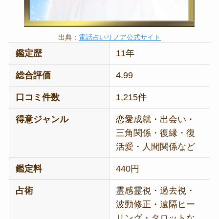
出典：
電話占いリノア公式サイト
鑑定歴
11年
総合評価
4.99
口コミ件数
1,215件
得意ジャンル
恋愛成就・出会い・
三角関係・復縁・復
活愛・人間関係など
鑑定料
440円
占術
霊感霊視・過去視・
波動修正・遠隔ヒー
リング・タロットな