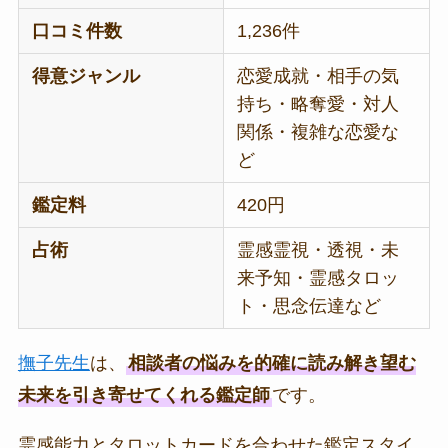
口コミ件数
1,236件
得意ジャンル
恋愛成就・相手の気
持ち・略奪愛・対人
関係・複雑な恋愛な
ど
鑑定料
420円
占術
霊感霊視・透視・未
来予知・霊感タロッ
ト・思念伝達など
撫子先生
は、
相談者の悩みを的確に読み解き望む
未来を引き寄せてくれる鑑定師
です。
霊感能力とタロットカードを合わせた鑑定スタイ