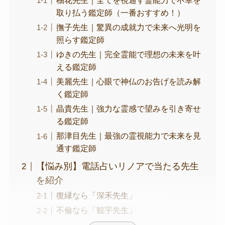
柚花先生｜全てを視通す霊能力で不幸を
取り払う鑑定師（一番おすすめ！）
撫子先生｜驚異の成就力で未来へ光明を
照らす鑑定師
ゆきの先生｜完全霊能で理想の未来を叶
える鑑定師
美麗先生｜心眼で神仏のお告げを読み解
く鑑定師
晶貴先生｜強力な霊感で望みを引き寄せ
る鑑定師
那津目先生｜最強の霊視能力で未来を見
通す鑑定師
【悩み別】電話占いリノアで当たる先生
を紹介
復縁なら「深禾先生」
不倫なら「観宇先生」