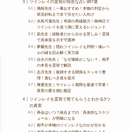
ツインレイの霊視が得意な占い師7選
璃桜先生｜一番おすすめ！本物の判定から
状況好転まで全て任せたい人向け
水鳥可蓮先生｜奇跡の再縁能力！御神託で
ツインレイを追う側に変えるレジェンド
凪先生｜経験者だから分かる苦しみ！霊視
で具体策を示す守護神
夢蘭
先生｜隠れツインレイも判明！魂レベ
ルの縁を読み解く実力派
ゆきの先生｜「なぜ連絡がこない？」相手
の本音を霊視で解読
志月先生｜複雑すぎる関係をスッキリ整
理！進むべき道を提示
琳愛先生｜サイレント期間を最速で卒業！
真実の愛を掴む鑑定
ツインレイを霊視で視てもらうとわかる3つ
の真実
再会はいつ？統合までの「具体的なスケジ
ュール」が明確になる
相手が本物のツインレイなのかが分かる