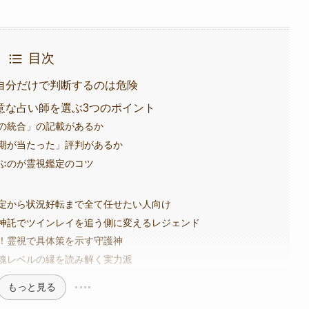
目次
自分だけで判断するのは危険
意な占い師を選ぶ3つのポイント
の統合」の記載があるか
期が当たった」評判があるか
ぶのが霊視鑑定のコツ
選
定から状況好転まで全て任せたい人向け
神託でツインレイを追う側に変えるレジェンド
！霊視で具体策を示す守護神
魂レベルの縁を読み解く実力派
もっと見る