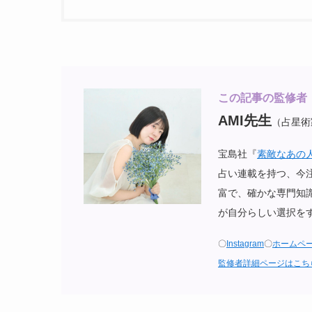
この記事の監修者
AMI先生
（占星術
宝島社『
素敵なあの人
占い連載を持つ、今
富で、確かな専門知識を
が自分らしい選択を
〇
Instagram
〇
ホームペ
監修者詳細ページはこち