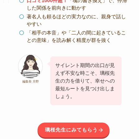
口コミ1000件超！
「魂の書き換え」で、停滞
した関係を前向きに動かす
著名人も頼るほどの実力なのに、親身で話し
やすい
「相手の本音」や「二人の間に起きているこ
との意味」を読み解く精度が群を抜く
サイレント期間の出口が見
えず不安な時こそ、璃桜先
生の力を借りて、幸せへの
編集長 月野
最短ルートを見つけ出しま
しょう。
璃桜先生にみてもらう