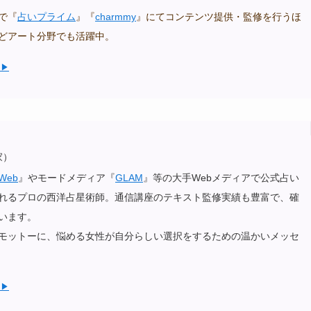
で『
占いプライム
』『
charmmy
』にてコンテンツ提供・監修を行うほ
どアート分野でも活躍中。
ら▶
家）
Web
』やモードメディア『
GLAM
』等の大手Webメディアで公式占い
れるプロの西洋占星術師。通信講座のテキスト監修実績も豊富で、確
います。
py!」をモットーに、悩める女性が自分らしい選択をするための温かいメッセ
ら▶