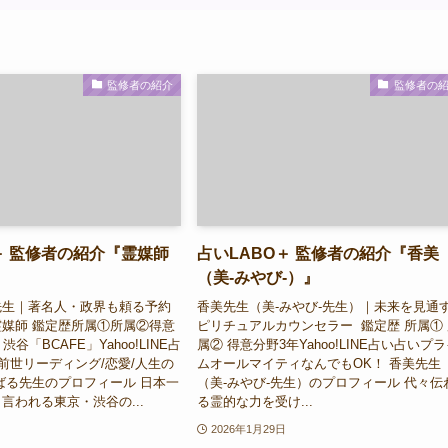
監修者の紹介
監修者の
＋ 監修者の紹介『霊媒師
占いLABO＋ 監修者の紹介『香美
（美-みやび-）』
先生｜著名人・政界も頼る予約
香美先生（美-みやび-先生）｜未来を見通
媒師 鑑定歴所属①所属②得意
ピリチュアルカウンセラー 鑑定歴 所属①
谷「BCAFE」Yahoo!LINE占
属② 得意分野3年Yahoo!LINE占い占いプ
/前世リーディング/恋愛/人生の
ムオールマイティなんでもOK！ 香美先生
ばる先生のプロフィール 日本一
（美-みやび-先生）のプロフィール 代々伝
言われる東京・渋谷の...
る霊的な力を受け...
2026年1月29日