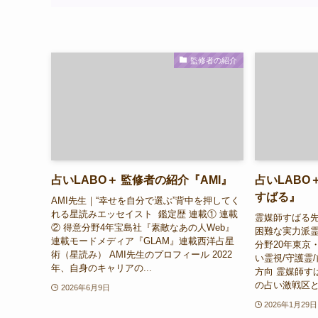
監修者の紹介
占いLABO＋ 監修者の紹介『AMI』
占いLABO
すばる』
AMI先生｜“幸せを自分で選ぶ”背中を押してく
れる星読みエッセイスト 鑑定歴 連載① 連載
霊媒師すばる
② 得意分野4年宝島社『素敵なあの人Web』
困難な実力派霊
連載モードメディア『GLAM』連載西洋占星
分野20年東京・渋
術（星読み） AMI先生のプロフィール 2022
い霊視/守護霊
年、自身のキャリアの...
方向 霊媒師す
の占い激戦区と
2026年6月9日
2026年1月29日