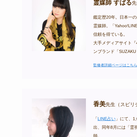
霊媒師 すばる
先
鑑定歴20年。日本一
霊媒師。「Yahoo!
信頼を得ている。
大手メディアサイト『
ンブランド「SUZAK
監修者詳細ページはこち
香美
先生（スピリ
「
LINE占い
」にて、1
出、同年8月には「霊
師。