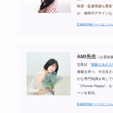
執筆・監修実績も豊富
か、御朱印デザインな
監修者詳細ページはこち
AMI先生
（占星術
宝島社『
素敵なあの人
連載を持つ、今注目さ
かな専門知識を有して
「Choose Hap
ージを発信。
監修者詳細ページはこち