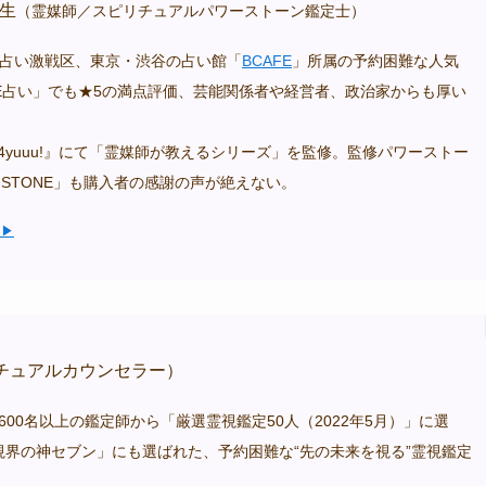
生
（霊媒師／スピリチュアルパワーストーン鑑定士）
の占い激戦区、東京・渋谷の占い館「
BCAFE
」所属の予約困難な人気
LINE占い」でも★5の満点評価、芸能関係者や経営者、政治家からも厚い
4yuuu!』にて「霊媒師が教えるシリーズ」を監修。監修パワーストー
U STONE」も購入者の感謝の声が絶えない。
ら▶
チュアルカウンセラー）
,600名以上の鑑定師から「厳選霊視鑑定50人（2022年5月）」に選
視界の神セブン」にも選ばれた、予約困難な“先の未来を視る”霊視鑑定