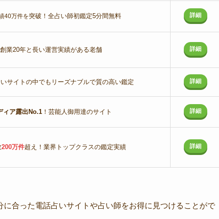
詳細
突破！全占い師初鑑定5分間無料
績40万件を
詳細
創業20年と長い運営実績がある老舗
詳細
占いサイトの中でもリーズナブルで質の高い鑑定
詳細
ディア露出No.1
！芸能人御用達のサイト
詳細
数
200万件
超え！業界トップクラスの鑑定実績
分に合った電話占いサイトや占い師をお得に見つけることがで