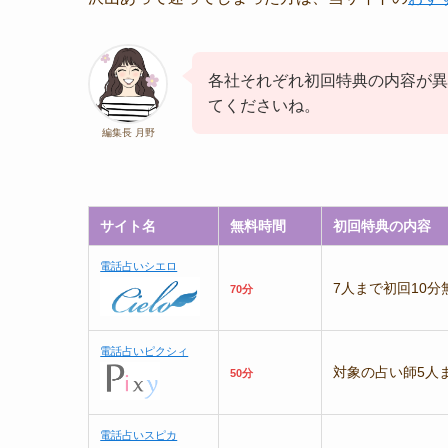
各社それぞれ初回特典の内容が異
てくださいね。
編集長 月野
サイト名
無料時間
初回特典の内容
電話占いシエロ
7人まで初回10分
70分
電話占いピクシィ
対象の占い師5人
50分
電話占いスピカ