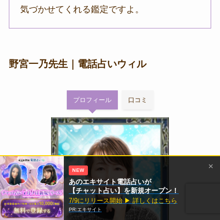
気づかせてくれる鑑定ですよ。
野宮一乃先生｜電話占いウィル
プロフィール
口コミ
×
NEW
あのエキサイト電話占いが
【チャット占い】を新規オープン！
7/9にリリース開始 ▶ 詳しくはこちら
PR:エキサイト