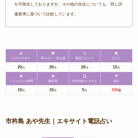
を可視化しておりますが、その他の先生についても、同じ評
価基準に基づいて比較しています。
わかりやすさ
寄りそい・安心感
鑑定スピード
口コミ
20
20
20
15
点
点
点
点
ジャンルとの相性
鑑定歴
合計
初回利用のしやすさ
10
10
5
100
点
点
点
点
市杵島 あや先生｜エキサイト電話占い