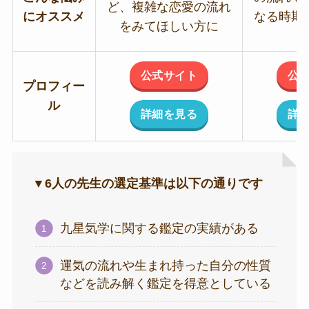
ど、複雑な恋愛の流れ
にオススメ
なる時期
をみてほしい方に
公式サイト
公
プロフィー
ル
詳細を見る
詳
▼6人の先生の選定基準は以下の通りです
九星気学に関する鑑定の実績がある
運気の流れや生まれ持った自分の性質
などを読み解く鑑定を得意としている