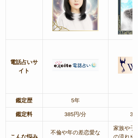
電話占いサ
イト
鑑定歴
5年
鑑定料
385円/分
36
家族や子
不倫や年の差恋愛な
こんな悩み
の流れや