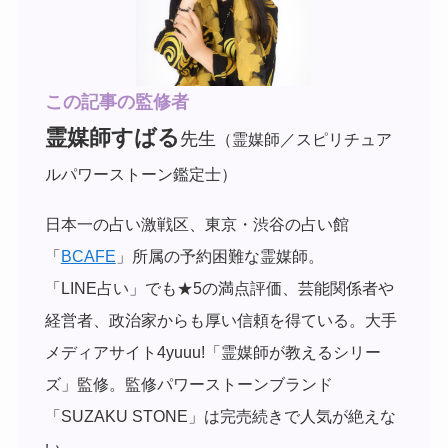
この記事の監修者
霊媒師すばる
先生
（霊媒師／スピリチュア
ルパワーストーン鑑定士）
日本一の占い激戦区、東京・渋谷の占い館
「
BCAFE
」所属の予約困難な霊媒師。
「LINE占い」でも★5の満点評価、芸能関係者や
経営者、政治家からも厚い信頼を得ている。
大手
メディアサイト4yuuu!「霊媒師が教えるシリー
ズ」監修。監修パワーストーンブランド
「SUZAKU STONE」は完売続きで人気が絶えな
い。