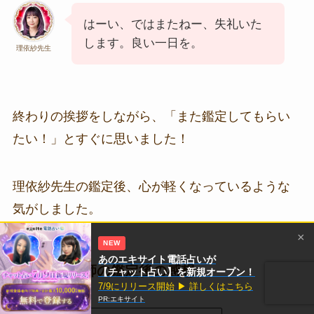
はーい、ではまたねー、失礼いた
します。良い一日を。
理依紗先生
終わりの挨拶をしながら、「また鑑定してもらい
たい！」とすぐに思いました！
理依紗先生の鑑定後、心が軽くなっているような
気がしました。
×
NEW
あのエキサイト電話占いが
理依紗占い師の鑑定後の感想
【チャット占い】を新規オープン！
7/9にリリース開始 ▶ 詳しくはこちら
PR:エキサイト