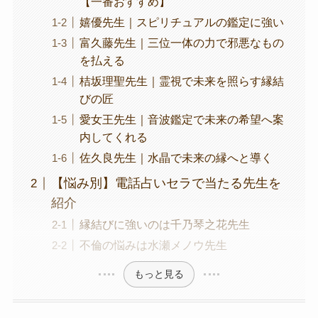
【一番おすすめ】
嬉優先生｜スピリチュアルの鑑定に強い
富久藤先生｜三位一体の力で邪悪なもの
を払える
桔坂理聖先生｜霊視で未来を照らす縁結
びの匠
愛女王先生｜音波鑑定で未来の希望へ案
内してくれる
佐久良先生｜水晶で未来の縁へと導く
【悩み別】電話占いセラで当たる先生を
紹介
縁結びに強いのは千乃琴之花先生
不倫の悩みは水瀬メノウ先生
もっと見る