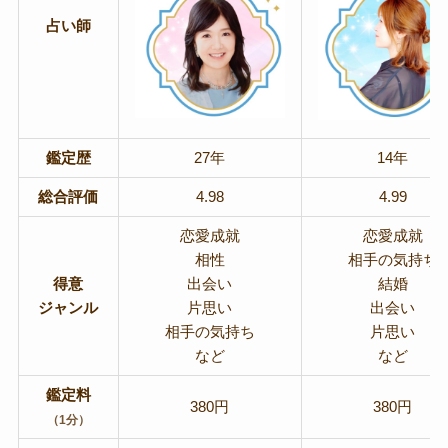
占い師
鑑定歴
27年
14年
総合評価
4.98
4.99
恋愛成就
恋愛成就
相性
相手の気持ち
得意
出会い
結婚
ジャンル
片思い
出会い
相手の気持ち
片思い
など
など
鑑定料
380円
380円
（1分）