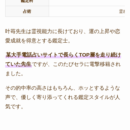
鑑定料
占術
霊感/
叶苺先生は霊視能力に長けており、運の上昇や恋
愛成就を得意とする鑑定士。
某大手電話占いサイトで長らくTOP層を走り続け
ていた先生
ですが、このたびセラに電撃移籍され
ました。
その的中率の高さはもちろん、ホッとするような
声で、優しく寄り添ってくれる鑑定スタイルが人
気です。