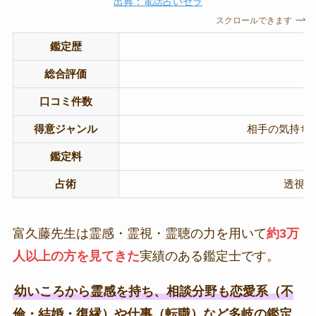
出典：電話占いセラ
スクロールできます
鑑定歴
総合評価
口コミ件数
得意ジャンル
相手の気持ち/
鑑定料
占術
透視/
富久藤先生は霊感・霊視・霊聴の力を用いて
約3万
人以上の方を見てきた
実績のある鑑定士です。
幼いころから霊感を持ち、相談分野も恋愛系（不
倫・結婚・復縁）や仕事（転職）など多岐の鑑定