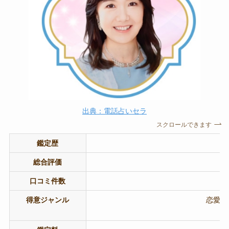
出典：電話占いセラ
スクロールできます
鑑定歴
総合評価
口コミ件数
得意ジャンル
恋愛成