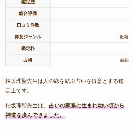
鑑定歴
総合評価
口コミ件数
得意ジャンル
複雑な
鑑定料
占術
縁結び
桔坂理聖先生は人の縁を結ぶ占いを得意とする鑑
定士です。
桔坂理聖先生は、
占いの家系に生まれ幼い頃から
神道を歩んできました。