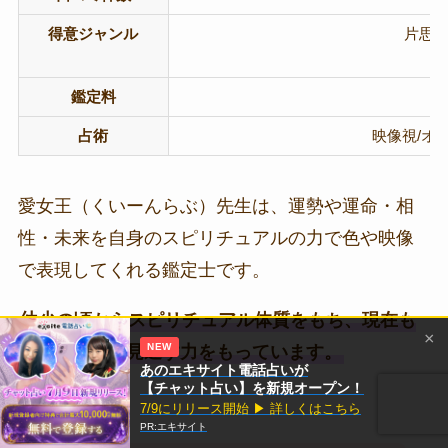
得意ジャンル
片思い
鑑定料
占術
映像視/オ
愛女王（くいーんらぶ）先生は、運勢や運命・相
性・未来を自身のスピリチュアルの力で色や映像
で表現してくれる鑑定士です。
幼少の頃からスピリチュアル体質をもち、現在も
×
NEW
運命や運勢を見通す力をもっています。
あのエキサイト電話占いが
【チャット占い】を新規オープン！
7/9にリリース開始 ▶ 詳しくはこちら
PR:エキサイト